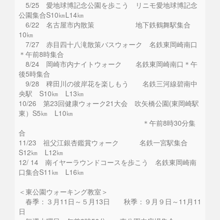
5/25 愛地球博記念公園を歩こう リニモ愛地球博記念
公園集合S10㎞L14㎞
6/22 名古屋市内散策 地下鉄鶴舞駅集合
10㎞
7/27 赤目四十八滝散策バスウォーク 名鉄東岡崎南口
＊午前8時集合
8/24 岡崎市内ナイトウォーク 名鉄東岡崎南口＊午
後5時集合
9/28 稗田川の彼岸花を楽しもう 名鉄三河線碧南中
央駅 S10㎞ L13㎞
10/26 第23回健康ウォーク21大会 吹矢橋公園(東岡崎駅
東）S5㎞ L10㎞
＊午前8時30分集
合
11/23 祖父江銀杏鑑賞ウォーク 名鉄一宮駅集合
S12㎞ L12㎞
12/ 14 南イヤーラウンドコースを歩こう 名鉄東岡崎南
口集合S11㎞ L16㎞
＜東公園ウォーキング教室＞
春季：３月11日～５月13日 秋季：９月９日～11月11
日