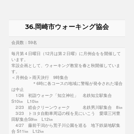
36.岡崎市ウォーキング協会
会員数：59名
毎月第４日曜日（12月は第２日曜）に月例会をを開催して
います。
常設企画として、ウォーキング教室を春と秋開催していま
す。
＜月例会＞雨天決行 9時集合
＊6時に各コースの地域に警報が発令された場合
は中止
1/26 初詣ウォーク「知立神社」 名鉄知立駅集合
S10㎞ L10㎞
2/23 総会クリーンウォーク 名鉄男川駅集合 8㎞
3/23 トヨタ自動車周辺の桜を見にいこう 愛環三河豊
田駅集合S9㎞ L12㎞
4/27 藤前干潟から荒子川公園を巡る 地下鉄築地駅集
合 S11㎞ L12㎞