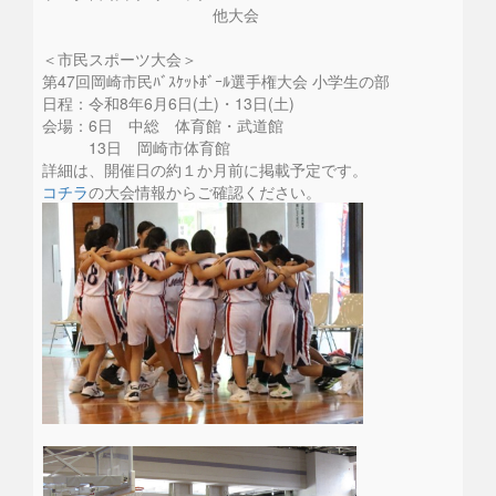
他大会
＜市民スポーツ大会＞
第47回岡崎市民ﾊﾞｽｹｯﾄﾎﾞｰﾙ選手権大会 小学生の部
日程：令和8年6月6日(土)・13日(土)
会場：6日 中総 体育館・武道館
13日 岡崎市体育館
詳細は、開催日の約１か月前に掲載予定です。
コチラ
の大会情報からご確認ください。