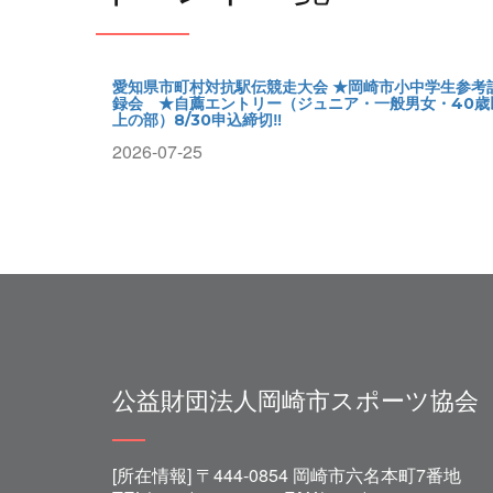
愛知県市町村対抗駅伝競走大会 ★岡崎市小中学生参考
録会 ★自薦エントリー（ジュニア・一般男女・40歳
上の部）8/30申込締切‼
2026-07-25
公益財団法人岡崎市スポーツ協会
[所在情報] 〒444-0854 岡崎市六名本町7番地