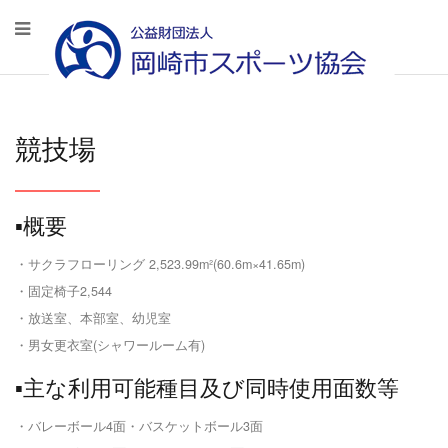
競技場
▪️概要
・サクラフローリング 2,523.99m²(60.6m×41.65m)
・固定椅子2,544
・放送室、本部室、幼児室
・男女更衣室(シャワールーム有)
▪️主な利用可能種目及び同時使用面数等
・バレーボール4面・バスケットボール3面